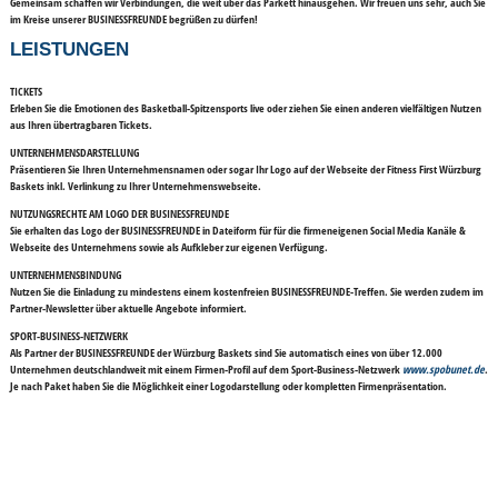
Gemeinsam schaffen wir Verbindungen, die weit über das Parkett hinausgehen. Wir freuen uns sehr, auch Sie
im Kreise unserer BUSINESSFREUNDE begrüßen zu dürfen!
LEISTUNGEN
TICKETS
Erleben Sie die Emotionen des Basketball-Spitzensports live oder ziehen Sie einen anderen vielfältigen Nutzen
aus Ihren übertragbaren Tickets.
UNTERNEHMENSDARSTELLUNG
Präsentieren Sie Ihren Unternehmensnamen oder sogar Ihr Logo auf der Webseite der Fitness First Würzburg
Baskets inkl. Verlinkung zu Ihrer Unternehmenswebseite.
NUTZUNGSRECHTE AM LOGO DER BUSINESSFREUNDE
Sie erhalten das Logo der BUSINESSFREUNDE in Dateiform für für die firmeneigenen Social Media Kanäle &
Webseite des Unternehmens sowie als Aufkleber zur eigenen Verfügung.
UNTERNEHMENSBINDUNG
Nutzen Sie die Einladung zu mindestens einem kostenfreien BUSINESSFREUNDE-Treffen. Sie werden zudem im
Partner-Newsletter über aktuelle Angebote informiert.
SPORT-BUSINESS-NETZWERK
Als Partner der BUSINESSFREUNDE der Würzburg Baskets sind Sie automatisch eines von über 12.000
Unternehmen deutschlandweit mit einem Firmen-Profil auf dem Sport-Business-Netzwerk
www.spobunet.de
.
Je nach Paket haben Sie die Möglichkeit einer Logodarstellung oder kompletten Firmenpräsentation.