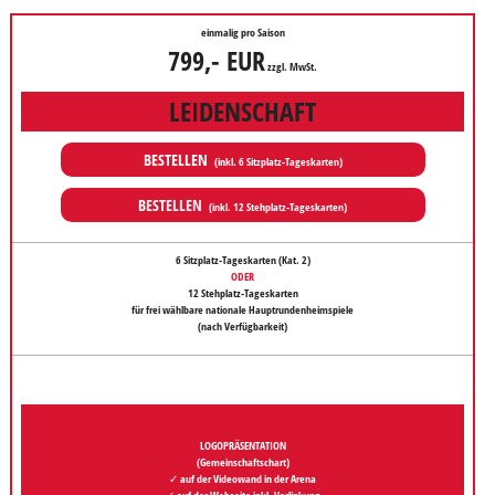
einmalig pro Saison
799,- EUR
zzgl. MwSt.
LEIDENSCHAFT
BESTELLEN
(inkl. 6 Sitzplatz-Tageskarten)
BESTELLEN
(inkl. 12 Stehplatz-Tageskarten)
6 Sitzplatz-Tageskarten
(Kat. 2)
ODER
12 Stehplatz-Tageskarten
für frei wählbare nationale Hauptrundenheimspiele
(nach Verfügbarkeit)
LOGOPRÄSENTATION
(Gemeinschaftschart)
✓ auf der Videowand in der Arena
✓ auf der Webseite inkl. Verlinkung