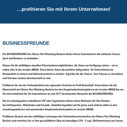
…profitieren Sie mit Ihrem Unternehmen!
BUSINESSFREUNDE
Die BUSINESSFREUNDE der
Fitness First Würzburg Baskets
bieten Ihrem Unternehmen die exklusive Chance,
Sport und Business zu verbinden.
Nutzen Sie die vielfältigen
visuellen Präsentationsmöglichkeiten
, die Ihnen zur Verfügung stehen – sei es
online oder in der
tectake ARENA
. Diese bieten Ihnen die perfekte Gelegenheit, Ihr Unternehmen ins
Rampenlicht zu rücken und Aufmerksamkeit zu erzielen. Ergreifen Sie die Chance, Ihre Präsenz zu verstärken
und Teil einer starken Gemeinschaft zu sein.
Profitieren Sie von der Verbundenheit zum regionalen Vertreter im Profi Basketball. Unterstützen Sie die
Mannschaft der Fitness First Würzburg Baskets bei den Hauptrundenheimspielen in der tectake ARENA
live vor
Ort und entwickeln Sie Ihr Unternehmen
im seit 2017 bestehenden Netzwerk der
BUSINESSFREUNDE
.
Die im Leistungspaket
enthaltenen VIP oder Tageskarten
bieten einen Mehrwert für Ihre Kunden,
Geschäftspartner, Mitarbeiter und Freunde. Natürlich begrüßen wir Sie gerne auch einfach selbst zu den
emotionsgeladenen und spannenden Hauptrundenheimspielen im tectake ARENA.
Profitieren Sie jetzt von den vielfältigen Leistungen des Unternehmernetzwerkes der Fitness First Würzburg
Baskets und erreichen Sie so Ihre geschäftlichen Ziele
ab einmaligen 299,- €
zzgl. Mehrwertsteuer pro Saison.