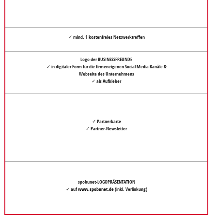
✓ mind. 1 kostenfreies
Netzwerktreffen
Logo der BUSINESSFREUNDE
✓ in digitaler Form für die firmeneigenen Social Media Kanäle &
Webseite des Unternehmens
✓ als Aufkleber
✓ Partnerkarte
✓ Partner-Newsletter
spobunet-LOGOPRÄSENTATION
✓ auf
www.spobunet.de
(inkl. Verlinkung)