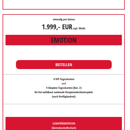
einmalig pro Saison
1.999,- EUR
zzgl. MwSt.
EMOTION
BESTELLEN
4 VIP-Tageskarten
und
4 Sitzplatz-Tageskarten
(Kat. 2)
für frei wählbare nationale Hauptrundenheimspiele
(nach Verfügbarkeit)
LOGOPRÄSENTATION
(Gemeinschaftschart)