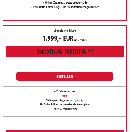
✓ Online-Zugang zu
www.spobunet.de
✓ komplette Darstellungs- und Präsentationsmöglichkeiten
einmalig pro Saison
1.999,- EUR
zzgl. MwSt.
EMOTION EUROPA *¹
BESTELLEN
4 VIP-Tageskarten
und
16 Sitzplatz-Tageskarten
(Kat. 2)
für frei wählbare internationale Heimspiele
(nach Verfügbarkeit)