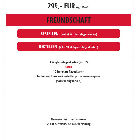
299,- EUR
zzgl. MwSt.
FREUNDSCHAFT
BESTELLEN
(inkl. 4 Sitzplatz-Tageskarten)
BESTELLEN
(inkl. 10 Stehplatz-Tageskarten)
4 Sitzplatz-Tageskarten
(Kat. 2)
ODER
10 Stehplatz-Tageskarten
für frei wählbare nationale Hauptrundenheimspiele
(nach Verfügbarkeit)
Nennung des Unternehmens
✓ auf der Webseite inkl. Verlinkung