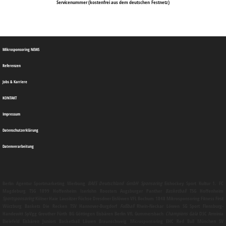
Servicenummer (kostenfrei aus dem deutschen Festnetz)
Mikrosponsoring NEWS
Referenzen
Jobs & Karriere
KONTAKT
Impressum
Datenschutzerklärung
Datenverarbeitung
Berlin
Agentur
Sportmarketing
Werbung
BAES Deutschland GmbH
Sponsoring
Eishockey Sport Kultur 1. FC
Magdeburg TSG 1899 Hoffenheim Iserlohn Roosters Augsburger Panther
Basketball
TSG Hoffenheim
Sportsponsoring
Kölner Haie Lausitzer Füchse Dresdner Eislöwen VFL Bochum 1848
Mikrosponsoring
Fitness First
Würzburg Baskets Die Recken TSV Hannover-Burgdorf
Fußball
Rhein-Neckar Löwen SG Sport Flensburg-
Handewitt SpVgg Greuther Fürth BG Göttingen Eisbären Berlin VfL Gummersbach
Champions Gala
DSC Arminia
Bielefeld Eisbären Juniors Basketball Löwen Braunschweig
Microsponsoring
EHC Red Bull München SV