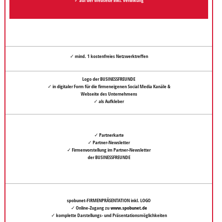
✓ mind. 1 kostenfreies
Netzwerktreffen
Logo der BUSINESSFREUNDE
✓ in digitaler Form für die firmeneigenen Social Media Kanäle &
Webseite des Unternehmens
✓ als Aufkleber
✓ Partnerkarte
✓ Partner-Newsletter
✓ Firmenvorstellung im Partner-Newsletter
der BUSINESSFREUNDE
spobunet-FIRMENPRÄSENTATION inkl. LOGO
✓ Online-Zugang zu
www.spobunet.de
✓ komplette Darstellungs- und Präsentationsmöglichkeiten