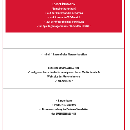
LOGOPRÄSENTATION
(Gemeinschaftschart)
✓ auf der Videowand in der Arena
✓ auf Screens im VIP-Bereich
✓ auf der Webseite inkl. Verlinkung
✓ im Spieltagsmagazin unter BUSINESSFREUNDE
✓ mind. 1 kostenfreies
Netzwerktreffen
Logo der BUSINESSFREUNDE
✓ in digitaler Form für die firmeneigenen Social Media Kanäle &
Webseite des Unternehmens
✓ als Aufkleber
✓ Partnerkarte
✓ Partner-Newsletter
✓ Firmenvorstellung im Partner-Newsletter
der BUSINESSFREUNDE