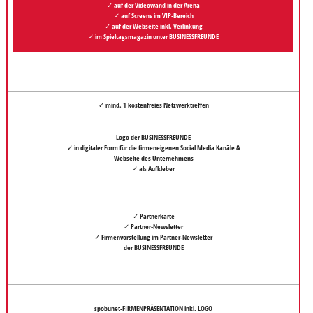
✓ auf der Videowand in der Arena
✓ auf Screens im VIP-Bereich
✓ auf der Webseite inkl. Verlinkung
✓ im Spieltagsmagazin unter BUSINESSFREUNDE
✓ mind. 1 kostenfreies
Netzwerktreffen
Logo der BUSINESSFREUNDE
✓ in digitaler Form für die firmeneigenen Social Media Kanäle &
Webseite des Unternehmens
✓ als Aufkleber
✓ Partnerkarte
✓ Partner-Newsletter
✓ Firmenvorstellung im Partner-Newsletter
der BUSINESSFREUNDE
spobunet-FIRMENPRÄSENTATION inkl. LOGO