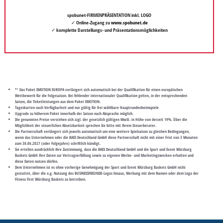
spobunet-FIRMENPRÄSENTATION inkl. LOGO
✓ Online-Zugang zu
www.spobunet.de
✓ komplette Darstellungs- und Präsentationsmöglichkeiten
*¹ Das Paket EMOTION EUROPA verlängert sich automatisch bei der Qualifikation für einen europäischen
Wettbewerb für die Folgesaison. Bei fehlender internationaler Qualifikation gelten, in der entsprechenden
Saison, die Ticketleistungen aus dem Paket EMOTION.
Tageskarten nach Verfügbarkeit und nur gültig für frei wählbare Hauptrundenheimspiele
Upgrade zu höherem Paket innerhalb der Saison nach Absprache möglich.
Die genannten Preise verstehen sich zzgl. der gesetzlich gültigen MwSt. in Höhe von derzeit 19%. Über die
Möglichkeit der steuerlichen Absetzbarkeit sprechen Sie bitte mit Ihrem Steuerberater.
Die Partnerschaft verlängert sich jeweils automatisch um eine weitere Spielsaison zu gleichen Bedingungen,
wenn das Unternehmen oder die BAES Deutschland GmbH diese Partnerschaft nicht mit einer Frist von 3 Monaten
zum 30.06.2027 (oder Folgejahre) schriftlich kündigt.
Sie erteilen ausdrücklich Ihre Zustimmung, dass die BAES Deutschland GmbH und die Sport und Event Würzburg
Baskets GmbH Ihre Daten zur Vertragserfüllung sowie zu eigenen Werbe- und Marketingzwecken erhalten und
diese Daten nutzen dürfen.
Dem Unternehmen ist es ohne vorherige Genehmigung der Sport und Event Würzburg Baskets GmbH nicht
gestattet, über die o.g. Nutzung des BUSINESSFREUNDE-Logos hinaus, Werbung mit dem Namen oder dem Logo der
Fitness First Würzburg Baskets zu betreiben.