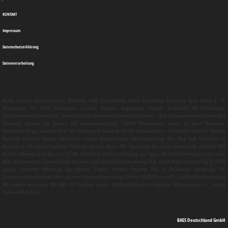
KONTAKT
Impressum
Datenschutzerklärung
Datenverarbeitung
Berlin
Agentur
Sportmarketing
Werbung
BAES Deutschland GmbH
Sponsoring
Eishockey Sport Kultur 1. FC
Magdeburg TSG 1899 Hoffenheim Iserlohn Roosters Augsburger Panther
Basketball
TSG Hoffenheim
Sportsponsoring
Kölner Haie Lausitzer Füchse Dresdner Eislöwen VFL Bochum 1848
Mikrosponsoring
Fitness First
Würzburg Baskets Die Recken TSV Hannover-Burgdorf
Fußball
Rhein-Neckar Löwen SG Sport Flensburg-
Handewitt SpVgg Greuther Fürth BG Göttingen Eisbären Berlin VfL Gummersbach
Champions Gala
DSC Arminia
Bielefeld Eisbären Juniors Basketball Löwen Braunschweig
Microsponsoring
EHC Red Bull München SV
Babelsberg 03 Löwen Frankfurt Telekom Baskets Bonn ERC Ingolstadt
the micro-sponsorship principle
EWE
Baskets Oldenburg Hallescher FC VfB Oldenburg
Sponsor
Nürnberg Ice Tigers
Handball
Unterstützerclub Saale
Bulls Supporterclub Company Club Business Club HSG Wetzlar Bundesligaclub
Small Budget-Sponsoring
SC DHfK
Leipzig
Deutsche Eishockey Liga
Energie Cottbus Krefeld Pinguine DEL SC Riessersee
Bundesliga
VfL
SparkassenStars Bochum
Microsponsor
Eisbären Regensburg
Partner
TUSEM Essen elf5 Jena Handballbundesliga
VfB Lübeck easyCredit BBL HBL FSV Zwickau
Service
Nachwuchsförderer
Supporter
Mikrosponsor
F.C. Hansa
Rostock BR Volleys
BAES Deutschland GmbH