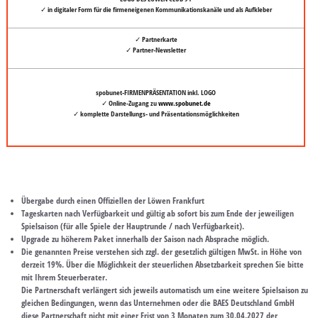
✓ in digitaler Form für die firmeneigenen Kommunikationskanäle und als Aufkleber
✓ Partnerkarte
✓ Partner-Newsletter
spobunet-FIRMENPRÄSENTATION inkl. LOGO
✓ Online-Zugang zu
www.spobunet.de
✓ komplette Darstellungs- und Präsentationsmöglichkeiten
Übergabe durch einen Offiziellen der Löwen Frankfurt
Tageskarten nach Verfügbarkeit und gültig ab sofort bis zum Ende der jeweiligen
Spielsaison (für alle Spiele der Hauptrunde / nach Verfügbarkeit).
Upgrade zu höherem Paket innerhalb der Saison nach Absprache möglich.
Die genannten Preise verstehen sich zzgl. der gesetzlich gültigen MwSt. in Höhe von
derzeit 19%. Über die Möglichkeit der steuerlichen Absetzbarkeit sprechen Sie bitte
mit Ihrem Steuerberater.
Die Partnerschaft verlängert sich jeweils automatisch um eine weitere Spielsaison zu
gleichen Bedingungen, wenn das Unternehmen oder die BAES Deutschland GmbH
diese Partnerschaft nicht mit einer Frist von 3 Monaten zum 30.04.2027 der