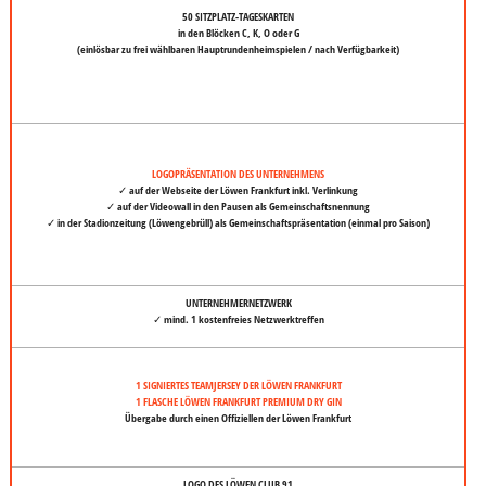
50 SITZPLATZ-TAGESKARTEN
in den Blöcken C, K, O oder G
(einlösbar zu frei wählbaren Hauptrundenheimspielen / nach Verfügbarkeit)
LOGOPRÄSENTATION DES UNTERNEHMENS
✓ auf der Webseite der Löwen Frankfurt inkl. Verlinkung
✓ auf der Videowall in den Pausen als Gemeinschaftsnennung
✓ in der Stadionzeitung (Löwengebrüll) als Gemeinschaftspräsentation (einmal pro Saison)
UNTERNEHMERNETZWERK
✓ mind. 1 kostenfreies Netzwerktreffen
1 SIGNIERTES TEAMJERSEY DER LÖWEN FRANKFURT
1 FLASCHE LÖWEN FRANKFURT PREMIUM DRY GIN
Übergabe durch einen Offiziellen der Löwen Frankfurt
LOGO DES LÖWEN CLUB 91