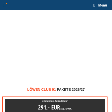
Zum
Menü
Inhalt
springen
LÖWEN CLUB 91
PAKETE 2026/27
einmalig pro Kalenderjahr
291,- EUR
zzgl. MwSt.