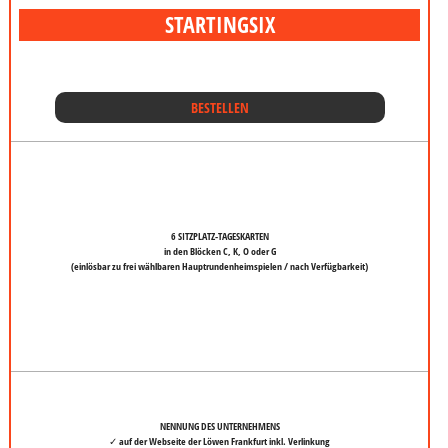
STARTING
SIX
BESTELLEN
6 SITZPLATZ-TAGESKARTEN
in den Blöcken C, K, O oder G
(einlösbar zu frei wählbaren Hauptrundenheimspielen / nach Verfügbarkeit)
NENNUNG DES UNTERNEHMENS
✓ auf der Webseite der Löwen Frankfurt inkl. Verlinkung