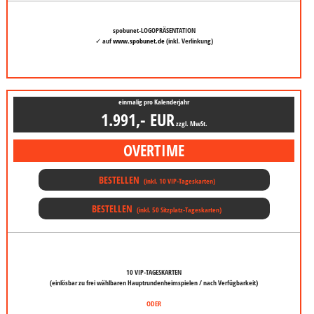
spobunet-LOGOPRÄSENTATION
✓ auf
www.spobunet.de
(inkl. Verlinkung)
einmalig pro Kalenderjahr
1.991,- EUR
zzgl. MwSt.
OVER
TIME
BESTELLEN
(inkl. 10 VIP-Tageskarten)
BESTELLEN
(inkl. 50 Sitzplatz-Tageskarten)
10 VIP-TAGESKARTEN
(einlösbar zu frei wählbaren Hauptrundenheimspielen / nach Verfügbarkeit)
ODER