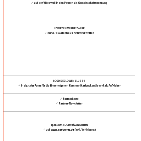
✓ auf der Videowall in den Pausen als Gemeinschaftsnennung
UNTERNEHMERNETZWERK
✓ mind. 1 kostenfreies Netzwerktreffen
LOGO DES LÖWEN CLUB 91
✓ in digitaler Form für die firmeneigenen Kommunikationskanäle und als Aufkleber
✓ Partnerkarte
✓ Partner-Newsletter
spobunet-LOGOPRÄSENTATION
✓ auf
www.spobunet.de
(inkl. Verlinkung)