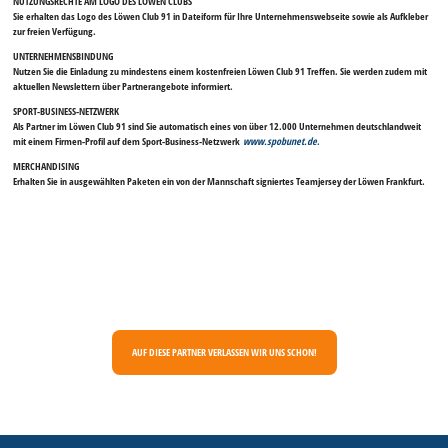
NUTZUNGSRECHTE AM LOGO DES LÖWEN CLUBS
Sie erhalten das Logo des Löwen Club 91 in Dateiform für Ihre Unternehmenswebseite sowie als Aufkleber
zur freien Verfügung.
UNTERNEHMENSBINDUNG
Nutzen Sie die Einladung zu mindestens einem kostenfreien Löwen Club 91 Treffen. Sie werden zudem mit
aktuellen Newslettern über Partnerangebote informiert.
SPORT-BUSINESS-NETZWERK
Als Partner im Löwen Club 91 sind Sie automatisch eines von über 12.000 Unternehmen deutschlandweit
mit einem Firmen-Profil auf dem Sport-Business-Netzwerk
www.spobunet.de
.
MERCHANDISING
Erhalten Sie in ausgewählten Paketen ein von der Mannschaft signiertes Teamjersey der Löwen Frankfurt.
AUF DIESE PARTNER VERLASSEN WIR UNS SCHON!