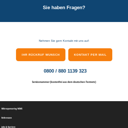
Sie haben Fragen?
Nehmen Sie gern Kontakt mit uns auf:
IHR RÜCKRUF WUNSCH
KONTAKT PER MAIL
0800 / 880 1139 323
Servicenummer (kostenfrei aus dem deutschen Festnetz)
Mikrosponsoring NEWS
Referenzen
Jobs & Karriere