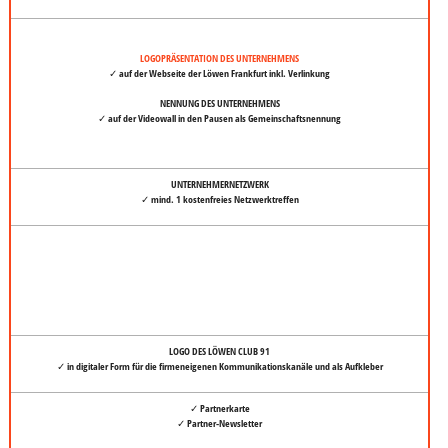
LOGOPRÄSENTATION DES UNTERNEHMENS
✓ auf der Webseite der Löwen Frankfurt inkl. Verlinkung
NENNUNG DES UNTERNEHMENS
✓ auf der Videowall in den Pausen als Gemeinschaftsnennung
UNTERNEHMERNETZWERK
✓ mind. 1 kostenfreies Netzwerktreffen
LOGO DES LÖWEN CLUB 91
✓ in digitaler Form für die firmeneigenen Kommunikationskanäle und als Aufkleber
✓ Partnerkarte
✓ Partner-Newsletter