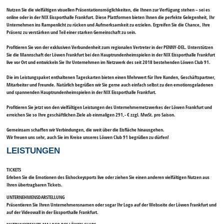
Nutzen Sie die vielfältigen
visuellen Präsentationsmöglichkeiten
, die Ihnen zur Verfügung stehen – sei es
online oder in der
NIX Eissporthalle Frankfurt
. Diese Plattformen bieten Ihnen die perfekte Gelegenheit, Ihr
Unternehmen ins Rampenlicht zu rücken und Aufmerksamkeit zu erzielen. Ergreifen Sie die Chance, Ihre
Präsenz zu verstärken und Teil einer starken Gemeinschaft zu sein.
Profitieren Sie von der exklusiven Verbundenheit zum regionalen Vertreter in der
PENNY-DEL
. Unterstützen
Sie die Mannschaft der Löwen Frankfurt bei den Hauptrundenheimspielen in der NIX Eissporthalle Frankfurt
live vor Ort und entwickeln Sie Ihr Unternehmen im Netzwerk
des seit 2018 bestehenden
Löwen Club 91
.
Die im Leistungspaket
enthaltenen Tageskarten
bieten einen Mehrwert für Ihre Kunden, Geschäftspartner,
Mitarbeiter und Freunde. Natürlich begrüßen wir Sie gerne auch einfach selbst zu den emotionsgeladenen
und spannenden Hauptrundenheimspielen in der NIX Eissporthalle Frankfurt.
Profitieren Sie jetzt von den vielfältigen Leistungen des Unternehmernetzwerkes der Löwen Frankfurt und
erreichen Sie so Ihre geschäftlichen Ziele ab einmaligen 291,- € zzgl. MwSt. pro Saison.
Gemeinsam schaffen wir Verbindungen, die weit über die Eisfläche hinausgehen.
Wir freuen uns sehr, auch Sie im Kreise unseres Löwen Club 91 begrüßen zu dürfen!
LEISTUNGEN
TICKETS
Erleben Sie die Emotionen des Eishockeysports live oder ziehen Sie einen anderen vielfältigen Nutzen aus
Ihren übertragbaren Tickets.
UNTERNEHMENSDARSTELLUNG
Präsentieren Sie Ihren Unternehmensnamen oder sogar Ihr Logo auf der Webseite der Löwen Frankfurt und
auf der Videowall in der Eissporthalle Frankfurt.