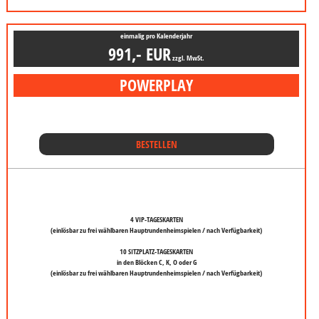
einmalig pro Kalenderjahr
991,- EUR
zzgl. MwSt.
POWER
PLAY
BESTELLEN
4 VIP-TAGESKARTEN
(einlösbar zu frei wählbaren Hauptrundenheimspielen / nach Verfügbarkeit)
10 SITZPLATZ-TAGESKARTEN
in den Blöcken C, K, O oder G
(einlösbar zu frei wählbaren Hauptrundenheimspielen / nach Verfügbarkeit)