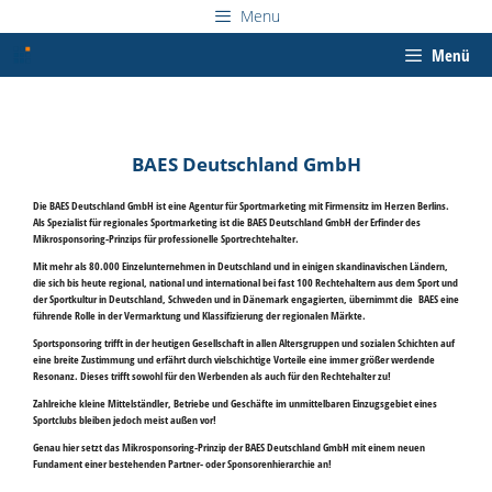
Zum
Menu
Inhalt
springen
Menü
BAES Deutschland GmbH
Die BAES Deutschland GmbH ist eine Agentur für Sportmarketing mit Firmensitz im Herzen Berlins.
Als Spezialist für regionales Sportmarketing ist die BAES Deutschland GmbH der Erfinder des
Mikrosponsoring-Prinzips für professionelle Sportrechtehalter.
Mit mehr als
80.000 Einzelunternehmen in Deutschland und in einigen skandinavischen Ländern
,
die sich bis heute regional, national und international bei fast
100 Rechtehaltern aus dem Sport und
der Sportkultur in Deutschland, Schweden und in Dänemark
engagierten, übernimmt die BAES eine
führende Rolle in der Vermarktung und Klassifizierung der regionalen Märkte.
Sportsponsoring trifft in der heutigen Gesellschaft in allen Altersgruppen und sozialen Schichten auf
eine breite Zustimmung und erfährt durch vielschichtige Vorteile eine immer größer werdende
Resonanz. Dieses trifft sowohl für den Werbenden als auch für den Rechtehalter zu!
Zahlreiche kleine Mittelständler, Betriebe und Geschäfte im unmittelbaren Einzugsgebiet eines
Sportclubs bleiben jedoch meist außen vor!
Genau hier setzt das Mikrosponsoring-Prinzip der BAES Deutschland GmbH mit einem neuen
Fundament einer bestehenden Partner- oder Sponsorenhierarchie an!