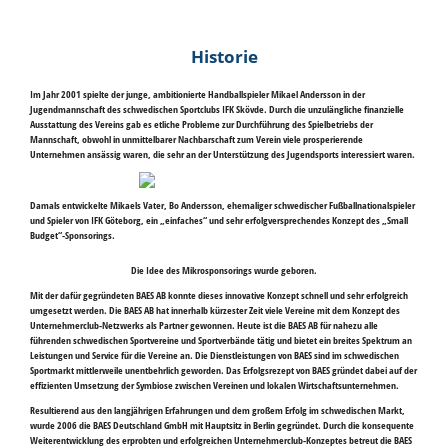
Historie
Im Jahr 2001 spielte der junge, ambitionierte Handballspieler Mikael Andersson in der
Jugendmannschaft des schwedischen Sportclubs IFK Skövde. Durch die unzulängliche finanzielle
Ausstattung des Vereins gab es etliche Probleme zur Durchführung des Spielbetriebs der
Mannschaft, obwohl in unmittelbarer Nachbarschaft zum Verein viele prosperierende
Unternehmen ansässig waren, die sehr an der Unterstützung des Jugendsports interessiert waren.
Damals entwickelte Mikaels Vater, Bo Andersson, ehemaliger schwedischer Fußballnationalspieler
und Spieler von IFK Göteborg, ein „einfaches“ und sehr erfolgversprechendes Konzept des „Small
Budget“-Sponsorings.
Die Idee des Mikrosponsorings wurde geboren.
Mit der dafür gegründeten BAES AB konnte dieses innovative Konzept schnell und sehr erfolgreich
umgesetzt werden. Die BAES AB hat innerhalb kürzester Zeit viele Vereine mit dem Konzept des
Unternehmerclub-Netzwerks als Partner gewonnen. Heute ist die BAES AB für nahezu alle
führenden schwedischen Sportvereine und Sportverbände tätig und bietet ein breites Spektrum an
Leistungen und Service für die Vereine an. Die Dienstleistungen von BAES sind im schwedischen
Sportmarkt mittlerweile unentbehrlich geworden. Das Erfolgsrezept von BAES gründet dabei auf der
effizienten Umsetzung der Symbiose zwischen Vereinen und lokalen Wirtschaftsunternehmen.
Resultierend aus den langjährigen Erfahrungen und dem großem Erfolg im schwedischen Markt,
wurde 2006 die BAES Deutschland GmbH mit Hauptsitz in Berlin gegründet. Durch die konsequente
Weiterentwicklung des erprobten und erfolgreichen Unternehmerclub-Konzeptes betreut die BAES