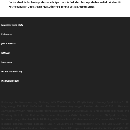
Deutschland GmbH heute professionelle Sportclubs in fast allen Teamsportarten und ist mit über 50
Rechtehaltern in Deutschland Marktführer im Bereich des Mikrosponsorings.
Mikrosponsoring NEWS
Referenzen
Jobs & Karriere
KONTAKT
Impressum
Datenschutzerklärung
Datenverarbeitung
Berlin
Agentur
Sportmarketing
Werbung
BAES Deutschland GmbH
Sponsoring
Eishockey Sport Kultur 1. FC
Magdeburg TSG 1899 Hoffenheim Iserlohn Roosters Augsburger Panther
Basketball
TSG Hoffenheim
Sportsponsoring
Kölner Haie Lausitzer Füchse Dresdner Eislöwen VFL Bochum 1848
Mikrosponsoring
Fitness First
Würzburg Baskets Die Recken TSV Hannover-Burgdorf
Fußball
Rhein-Neckar Löwen SG Sport Flensburg-
Handewitt SpVgg Greuther Fürth BG Göttingen Eisbären Berlin VfL Gummersbach
Champions Gala
DSC Arminia
Bielefeld Eisbären Juniors Basketball Löwen Braunschweig
Microsponsoring
EHC Red Bull München SV
Babelsberg 03 Löwen Frankfurt Telekom Baskets Bonn ERC Ingolstadt
the micro-sponsorship principle
EWE