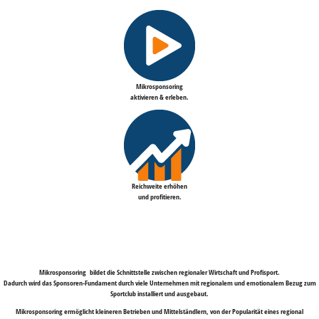
Mikrosponsoring
aktivieren & erleben.
Reichweite erhöhen
und profitieren.
Mikrosponsoring bildet die Schnittstelle zwischen regionaler Wirtschaft und Profisport.
Dadurch wird das Sponsoren-Fundament durch viele Unternehmen mit regionalem und emotionalem Bezug zum
Sportclub installiert und ausgebaut.
Mikrosponsoring ermöglicht kleineren Betrieben und Mittelständlern, von der Popularität eines regional