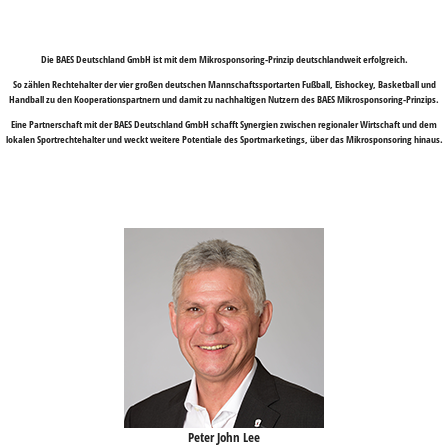
Die BAES Deutschland GmbH ist mit dem Mikrosponsoring-Prinzip deutschlandweit erfolgreich.
So zählen Rechtehalter der vier großen deutschen Mannschaftssportarten Fußball, Eishockey, Basketball und
Handball zu den Kooperationspartnern und damit zu nachhaltigen Nutzern des BAES Mikrosponsoring-Prinzips.
Eine Partnerschaft mit der BAES Deutschland GmbH schafft Synergien zwischen regionaler Wirtschaft und dem
lokalen Sportrechtehalter und weckt weitere Potentiale des Sportmarketings, über das Mikrosponsoring hinaus.
Peter John Lee