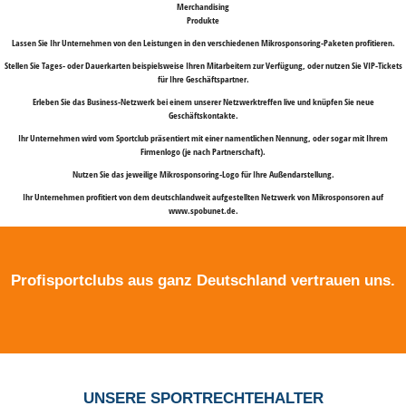
Merchandising
Produkte
Lassen Sie Ihr Unternehmen von den Leistungen in den verschiedenen Mikrosponsoring-Paketen profitieren.
Stellen Sie Tages- oder Dauerkarten beispielsweise Ihren Mitarbeitern zur Verfügung, oder nutzen Sie VIP-Tickets
für Ihre Geschäftspartner.
Erleben Sie das Business-Netzwerk bei einem unserer Netzwerktreffen live und knüpfen Sie neue
Geschäftskontakte.
Ihr Unternehmen wird vom Sportclub präsentiert mit einer namentlichen Nennung, oder sogar mit Ihrem
Firmenlogo (je nach Partnerschaft).
Nutzen Sie das jeweilige Mikrosponsoring-Logo für Ihre Außendarstellung.
Ihr Unternehmen profitiert von dem deutschlandweit aufgestellten Netzwerk von Mikrosponsoren auf
www.spobunet.de.
Profisportclubs aus ganz Deutschland vertrauen uns.
UNSERE
SPORTRECHTEHALTER