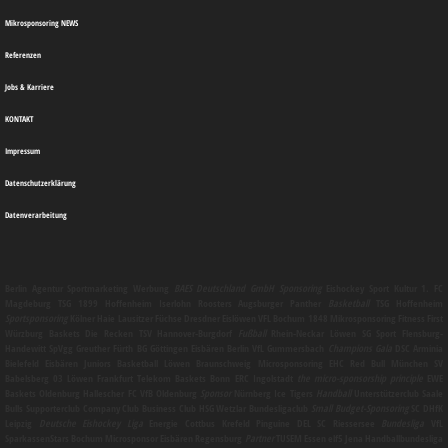
Mikrosponsoring NEWS
Referenzen
Jobs & Karriere
KONTAKT
Impressum
Datenschutzerklärung
Datenverarbeitung
Berlin
Agentur
Sportmarketing
Werbung
BAES Deutschland GmbH
Sponsoring
Eishockey Sport Kultur 1. FC
Magdeburg TSG 1899 Hoffenheim Iserlohn Roosters Augsburger Panther
Basketball
TSG Hoffenheim
Sportsponsoring
Kölner Haie Lausitzer Füchse Dresdner Eislöwen VFL Bochum 1848
Mikrosponsoring
Fitness First
Würzburg Baskets Die Recken TSV Hannover-Burgdorf
Fußball
Rhein-Neckar Löwen SG Sport Flensburg-
Handewitt SpVgg Greuther Fürth BG Göttingen Eisbären Berlin VfL Gummersbach
Champions Gala
DSC Arminia
Bielefeld Eisbären Juniors Basketball Löwen Braunschweig
Microsponsoring
EHC Red Bull München SV
Babelsberg 03 Löwen Frankfurt Telekom Baskets Bonn ERC Ingolstadt
the micro-sponsorship principle
EWE
Baskets Oldenburg Hallescher FC VfB Oldenburg
Sponsor
Nürnberg Ice Tigers
Handball
Unterstützerclub Saale
Bulls Supporterclub Company Club Business Club HSG Wetzlar Bundesligaclub
Small Budget-Sponsoring
SC DHfK
Leipzig
Deutsche Eishockey Liga
Energie Cottbus Krefeld Pinguine DEL SC Riessersee
Bundesliga
VfL
SparkassenStars Bochum
Microsponsor
Eisbären Regensburg
Partner
TUSEM Essen elf5 Jena Handballbundesliga