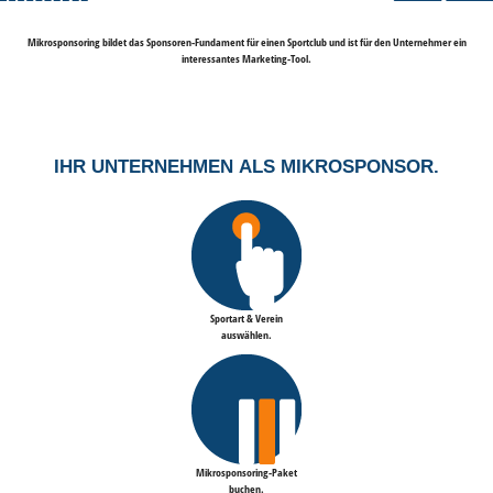
Mikrosponsoring bildet das Sponsoren-Fundament für einen Sportclub und ist für den Unternehmer ein
interessantes Marketing-Tool.
IHR UNTERNEHMEN
ALS MIKROSPONSOR.
Sportart & Verein
auswählen.
Mikrosponsoring-Paket
buchen.