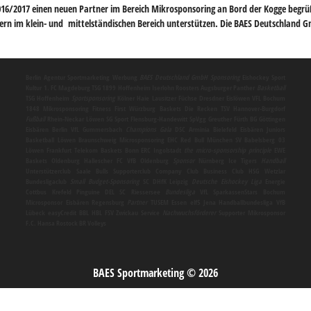
on 2016/2017 einen neuen Partner im Bereich Mikrosponsoring an Bord der Kogge beg
ern im klein- und mittelständischen Bereich unterstützen. Die BAES Deutschland
Berlin
Agentur
Sportmarketing
Werbung
BAES Deutschland GmbH
Sponsoring
Eishockey Sport
Kultur 1. FC Magdeburg TSG 1899 Hoffenheim Iserlohn Roosters Augsburger Panther
Basketball
TSG Hoffenheim
Sportsponsoring
Kölner Haie Lausitzer Füchse Dresdner Eislöwen VFL Bochum
1848
Mikrosponsoring
Fitness First Würzburg Baskets Die Recken TSV Hannover-Burgdorf
Fußball
Rhein-Neckar Löwen SG Sport Flensburg-Handewitt SpVgg Greuther Fürth BG Göttingen
Eisbären Berlin VfL Gummersbach
Champions Gala
DSC Arminia Bielefeld Eisbären Juniors
Basketball Löwen Braunschweig
Microsponsoring
EHC Red Bull München SV Babelsberg 03
Löwen Frankfurt Telekom Baskets Bonn ERC Ingolstadt
the micro-sponsorship principle
EWE
Baskets Oldenburg Hallescher FC VfB Oldenburg
Sponsor
Nürnberg Ice Tigers
Handball
Unterstützerclub Saale Bulls Supporterclub Company Club Business Club HSG Wetzlar
Bundesligaclub
Small Budget-Sponsoring
SC DHfK Leipzig
Deutsche Eishockey Liga
Energie
Cottbus Krefeld Pinguine DEL SC Riessersee
Bundesliga
VfL SparkassenStars Bochum
Microsponsor
Eisbären Regensburg
Partner
TUSEM Essen elf5 Jena Handballbundesliga VfB
Lübeck easyCredit BBL HBL FSV Zwickau
Service
Nachwuchsförderer
Supporter
Mikrosponsor
F.C. Hansa Rostock BR Volleys
BAES Sportmarketing © 2026