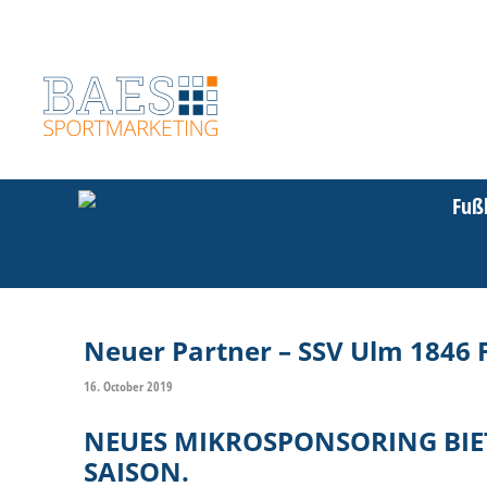
Zum
Inhalt
springen
Fuß
Neuer Partner – SSV Ulm 1846 
16. October 2019
NEUES MIKROSPONSORING BIE
SAISON.