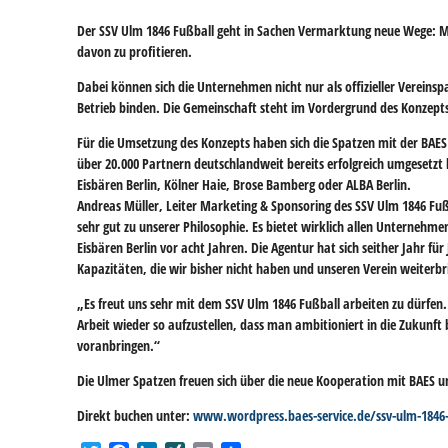
Der SSV Ulm 1846 Fußball geht in Sachen Vermarktung neue Wege: M
davon zu profitieren.
Dabei können sich die Unternehmen nicht nur als offizieller Vereins
Betrieb binden. Die Gemeinschaft steht im Vordergrund des Konzepts
Für die Umsetzung des Konzepts haben sich die Spatzen mit der BAE
über 20.000 Partnern deutschlandweit bereits erfolgreich umgesetzt 
Eisbären Berlin, Kölner Haie, Brose Bamberg oder ALBA Berlin.
Andreas Müller, Leiter Marketing & Sponsoring des SSV Ulm 1846 Fu
sehr gut zu unserer Philosophie. Es bietet wirklich allen Unternehme
Eisbären Berlin vor acht Jahren. Die Agentur hat sich seither Jahr 
Kapazitäten, die wir bisher nicht haben und unseren Verein weiterb
„Es freut uns sehr mit dem SSV Ulm 1846 Fußball arbeiten zu dürfen.
Arbeit wieder so aufzustellen, dass man ambitioniert in die Zukunf
voranbringen.“
Die Ulmer Spatzen freuen sich über die neue Kooperation mit BAES un
Direkt buchen unter:
www.wordpress.baes-service.de/ssv-ulm-1846-