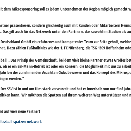
it dem Mikrosponsoring soll es jedem Unternehmen der Region möglich gemacht wer
partner präsentieren, sondern gleichzeitig auch mit Kunden oder Mitarbeitern Heims
. Das gilt auch für das Netzwerk unter den Partnern, das sowohl im Stadion als au
S Deutschland GmbH ein erfahrenes und kompetentes Team zur Seite geholt, welche
hat. Dazu zählen Fußballclubs wie der 1. FC Nürnberg, die TSG 1899 Hoffenheim ode
ßball: „Das Prinzip der Gemeinschaft, bei dem viele kleine Partner etwas Großes 
n, ob es ein Ein-Mann-Betrieb ist oder ein Konzern, die Möglichkeit mit uns zu arbei
für Jahr bei der zunehmenden Anzahl an Clubs bewiesen und das Konzept des Mikrosp
ringen werden.“
 Der SSV ist in und um Ulm stark verwurzelt und hat es innerhalb von nur fünf Jahr
t blicken kann. Wir möchten die Spatzen auf Ihrem weiteren Weg unterstützen und 
d auf viele neue Partner!
fussball-spatzen-netzwerk