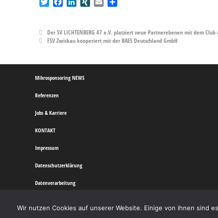
T
F
L
X
E
T
w
a
i
I
m
e
i
c
n
N
a
i
t
e
k
G
i
l
Der SV LICHTENBERG 47 e.V. platziert neue Partnerebenen mit dem Club 
t
b
e
l
e
FSV Zwickau kooperiert mit der BAES Deutschland GmbH
e
o
d
n
r
o
I
k
n
Mikrosponsoring NEWS
Referenzen
Jobs & Karriere
KONTAKT
Impressum
Datenschutzerklärung
Datenverarbeitung
Wir nutzen Cookies auf unserer Website. Einige von ihnen sind e