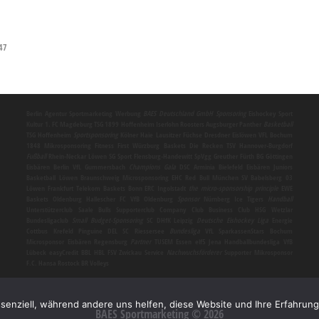
47
Berlin
Agentur
Sportmarketing
Werbung
BAES Deutschland GmbH
Sponsoring
Eishockey Sport
Kultur 1. FC Magdeburg TSG 1899 Hoffenheim Iserlohn Roosters Augsburger Panther
Basketball
TSG Hoffenheim
Sportsponsoring
Kölner Haie Lausitzer Füchse Dresdner Eislöwen VFL Bochum
1848
Mikrosponsoring
Fitness First Würzburg Baskets Die Recken TSV Hannover-Burgdorf
Fußball
Rhein-Neckar Löwen SG Sport Flensburg-Handewitt SpVgg Greuther Fürth BG Göttingen
Eisbären Berlin VfL Gummersbach
Champions Gala
DSC Arminia Bielefeld Eisbären Juniors
Basketball Löwen Braunschweig
Microsponsoring
EHC Red Bull München SV Babelsberg 03
Löwen Frankfurt Telekom Baskets Bonn ERC Ingolstadt
the micro-sponsorship principle
EWE
Baskets Oldenburg Hallescher FC VfB Oldenburg
Sponsor
Nürnberg Ice Tigers
Handball
Unterstützerclub Saale Bulls Supporterclub Company Club Business Club HSG Wetzlar
Bundesligaclub
Small Budget-Sponsoring
SC DHfK Leipzig
Deutsche Eishockey Liga
Energie
Cottbus Krefeld Pinguine DEL SC Riessersee
Bundesliga
VfL SparkassenStars Bochum
Microsponsor
Eisbären Regensburg
Partner
TUSEM Essen elf5 Jena Handballbundesliga VfB
Lübeck easyCredit BBL HBL FSV Zwickau
Service
Nachwuchsförderer
Supporter
Mikrosponsor
F.C. Hansa Rostock BR Volleys
ssenziell, während andere uns helfen, diese Website und Ihre Erfahrun
BAES Sportmarketing © 2026