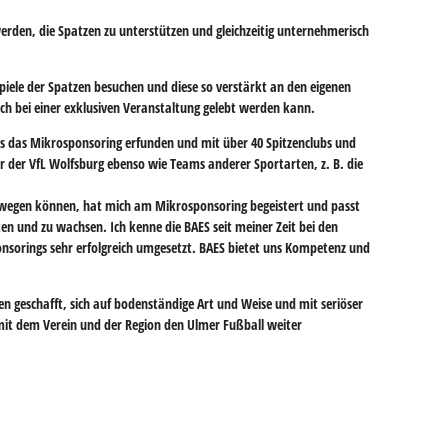
den, die Spatzen zu unterstützen und gleichzeitig unternehmerisch
piele der Spatzen besuchen und diese so verstärkt an den eigenen
ch bei einer exklusiven Veranstaltung gelebt werden kann.
s das Mikrosponsoring erfunden und mit über 40 Spitzenclubs und
r der VfL Wolfsburg ebenso wie Teams anderer Sportarten, z. B. die
bewegen können, hat mich am Mikrosponsoring begeistert und passt
ten und zu wachsen. Ich kenne die BAES seit meiner Zeit bei den
onsorings sehr erfolgreich umgesetzt. BAES bietet uns Kompetenz und
en geschafft, sich auf bodenständige Art und Weise und mit seriöser
mit dem Verein und der Region den Ulmer Fußball weiter