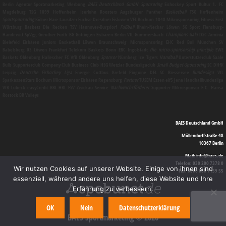
Berlin
Agentur
Sportmarketing
Werbung
BAES Deutschland GmbH
Sponsoring
Eishockey Sport Kultur 1. FC
Magdeburg TSG 1899 Hoffenheim Iserlohn Roosters Augsburger Panther
Basketball
TSG Hoffenheim
Sportsponsoring
Kölner Haie Lausitzer Füchse Dresdner Eislöwen VFL Bochum 1848
Mikrosponsoring
Fitness First
Würzburg Baskets Die Recken TSV Hannover-Burgdorf
Fußball
Rhein-Neckar Löwen SG Sport Flensburg-
Handewitt SpVgg Greuther Fürth BG Göttingen Eisbären Berlin VfL Gummersbach
Champions Gala
DSC Arminia
Bielefeld Eisbären Juniors Basketball Löwen Braunschweig
Microsponsoring
EHC Red Bull München SV
Babelsberg 03 Löwen Frankfurt Telekom Baskets Bonn ERC Ingolstadt
the micro-sponsorship principle
EWE
Baskets Oldenburg Hallescher FC VfB Oldenburg
Sponsor
Nürnberg Ice Tigers
Handball
Unterstützerclub Saale
Bulls Supporterclub Company Club Business Club HSG Wetzlar Bundesligaclub
Small Budget-Sponsoring
SC DHfK
Leipzig
Deutsche Eishockey Liga
Energie Cottbus Krefeld Pinguine DEL SC Riessersee
Bundesliga
VfL
SparkassenStars Bochum
Microsponsor
Eisbären Regensburg
Partner
TUSEM Essen elf5 Jena Handballbundesliga
VfB Lübeck easyCredit BBL HBL FSV Zwickau
Service
Nachwuchsförderer
Supporter
Mikrosponsor
F.C. Hansa
Rostock BR Volleys
BAES Deutschland GmbH
Möllendorffstraße 48
10367 Berlin
Mail: info@baes.de
Telefon: 030 200 7378 0
Wir nutzen Cookies auf unserer Website. Einige von ihnen sind
Fax: 0800 880 1139 55
essenziell, während andere uns helfen, diese Website und Ihre
Erfahrung zu verbessern.
OK
Nein
Datenschutzerklärung
BAES Sportmarketing © 2026