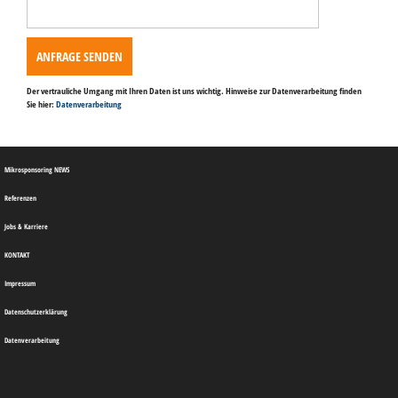
Feld
leer.
Der vertrauliche Umgang mit Ihren Daten ist uns wichtig. Hinweise zur Datenverarbeitung finden
Sie hier:
Datenverarbeitung
Mikrosponsoring NEWS
Referenzen
Jobs & Karriere
KONTAKT
Impressum
Datenschutzerklärung
Datenverarbeitung