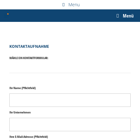
Zum
Menu
Inhalt
springen
Menü
KONTAKTAUFNAHME
WÄHLE EIN KONTAKTFORMULAR:
Ihr Name (Pflichtfeld)
Ihr Unternehmen
Ihre E-Mail-Adresse (Pflichtfeld)