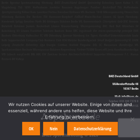
Berlin
Agentur
Sportmarketing
Werbung
BAES Deutschland GmbH
Sponsoring
Eishockey Sport Kultur 1. FC
Magdeburg TSG 1899 Hoffenheim Iserlohn Roosters Augsburger Panther
Basketball
TSG Hoffenheim
Sportsponsoring
Kölner Haie Lausitzer Füchse Dresdner Eislöwen VFL Bochum 1848
Mikrosponsoring
Fitness First
Würzburg Baskets Die Recken TSV Hannover-Burgdorf
Fußball
Rhein-Neckar Löwen SG Sport Flensburg-
Handewitt SpVgg Greuther Fürth BG Göttingen Eisbären Berlin VfL Gummersbach
Champions Gala
DSC Arminia
Bielefeld Eisbären Juniors Basketball Löwen Braunschweig
Microsponsoring
EHC Red Bull München SV
Babelsberg 03 Löwen Frankfurt Telekom Baskets Bonn ERC Ingolstadt
the micro-sponsorship principle
EWE
Baskets Oldenburg Hallescher FC VfB Oldenburg
Sponsor
Nürnberg Ice Tigers
Handball
Unterstützerclub Saale
Bulls Supporterclub Company Club Business Club HSG Wetzlar Bundesligaclub
Small Budget-Sponsoring
SC DHfK
Leipzig
Deutsche Eishockey Liga
Energie Cottbus Krefeld Pinguine DEL SC Riessersee
Bundesliga
VfL
SparkassenStars Bochum
Microsponsor
Eisbären Regensburg
Partner
TUSEM Essen elf5 Jena Handballbundesliga
VfB Lübeck easyCredit BBL HBL FSV Zwickau
Service
Nachwuchsförderer
Supporter
Mikrosponsor
F.C. Hansa
Rostock BR Volleys
BAES Deutschland GmbH
Möllendorffstraße 48
10367 Berlin
Mail: info@baes.de
Telefon: 030 200 7378 0
Wir nutzen Cookies auf unserer Website. Einige von ihnen sind
Fax: 0800 880 1139 55
essenziell, während andere uns helfen, diese Website und Ihre
Erfahrung zu verbessern.
OK
Nein
Datenschutzerklärung
BAES Sportmarketing © 2026