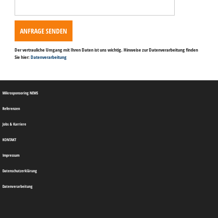
Feld
leer.
Der vertrauliche Umgang mit Ihren Daten ist uns wichtig. Hinweise zur Datenverarbeitung finden
Sie hier:
Datenverarbeitung
Mikrosponsoring NEWS
Referenzen
Jobs & Karriere
KONTAKT
Impressum
Datenschutzerklärung
Datenverarbeitung