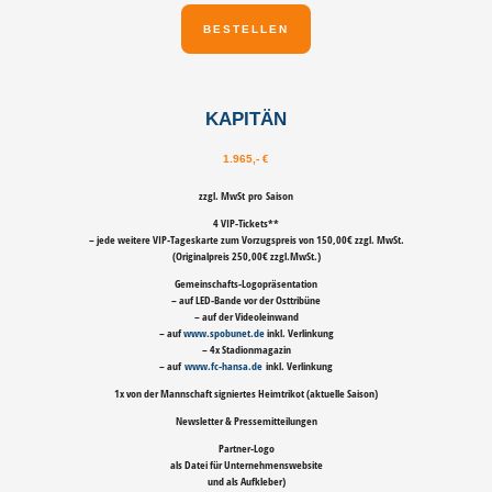
BESTELLEN
KAPITÄN
1.965,- €
zzgl. MwSt
pro Saison
4 VIP-Tickets**
– jede weitere VIP-Tageskarte zum Vorzugspreis von 150,00€ zzgl. MwSt.
(Originalpreis 250,00€ zzgl.MwSt.)
Gemeinschafts-Logopräsentation
– auf LED-Bande vor der Osttribüne
– auf der Videoleinwand
– auf
www.spobunet.de
inkl. Verlinkung
– 4x Stadionmagazin
– auf
www.fc-hansa.de
inkl. Verlinkung
1x von der Mannschaft signiertes Heimtrikot (aktuelle Saison)
Newsletter & Pressemitteilungen
Partner-Logo
als Datei für Unternehmenswebsite
und als Aufkleber)