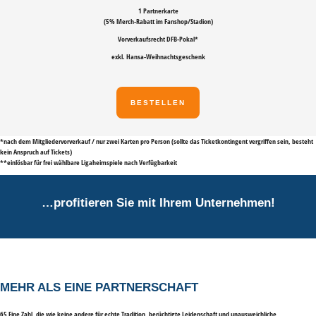
1 Partnerkarte
(5% Merch-Rabatt im Fanshop/Stadion)
Vorverkaufsrecht DFB-Pokal
*
exkl. Hansa-Weihnachtsgeschenk
BESTELLEN
*nach dem Mitgliedervorverkauf / nur zwei Karten pro Person (sollte das Ticketkontingent vergriffen sein, besteht
kein Anspruch auf Tickets)
**einlösbar für frei wählbare Ligaheimspiele nach Verfügbarkeit
…profitieren Sie mit Ihrem Unternehmen!
MEHR ALS EINE PARTNERSCHAFT
65 Eine Zahl, die wie keine andere für echte Tradition, berüchtigte Leidenschaft und unausweichliche