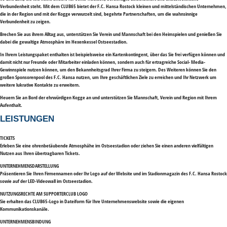
Verbundenheit steht. Mit dem CLUB65 bietet der F.C. Hansa Rostock kleinen und mittelständischen Unternehmen,
die in der Region und mit der Kogge verwurzelt sind, begehrte Partnerschaften, um die wahnsinnige
Verbundenheit zu zeigen.
Brechen Sie aus ihrem Alltag aus, unterstützen Sie Verein und Mannschaft bei den Heimspielen und genießen Sie
dabei die gewaltige Atmosphäre im Hexenkessel Ostseestadion.
In Ihrem Leistungspaket enthalten ist beispielsweise ein Kartenkontingent, über das Sie frei verfügen können und
damit nicht nur Freunde oder Mitarbeiter einladen können, sondern auch für ertragreiche Social- Media-
Gewinnspiele nutzen können, um den Bekannheitsgrad Ihrer Firma zu steigern. Des Weiteren können Sie den
großen Sponsorenpool des F.C. Hansa nutzen, um Ihre geschäftlichen Ziele zu erreichen und Ihr Netzwerk um
weitere lukrative Kontakte zu erweitern.
Heuern Sie an Bord der ehrwürdigen Kogge an und unterstützen Sie Mannschaft, Verein und Region mit Ihrem
Aufenthalt.
LEISTUNGEN
TICKETS
Erleben Sie eine ohrenbetäubende Atmosphähe im Ostseestadion oder ziehen Sie einen anderen vielfältigen
Nutzen aus Ihren übertragbaren Tickets.
UNTERNEHMENSDARSTELLUNG
Präsentieren Sie Ihren Firmennamen oder Ihr Logo auf der Website und im Stadionmagazin des F.C. Hansa Rostock
sowie auf der LED-Videowall im Ostseestadion.
NUTZUNGSRECHTE AM SUPPORTERCLUB LOGO
Sie erhalten das CLUB65-Logo in Dateiform für Ihre Unternehmenswebsite sowie die eigenen
Kommunikationskanäle.
UNTERNEHMENSBINDUNG