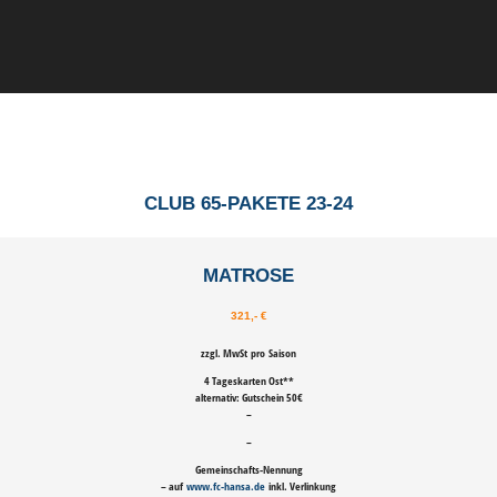
CLUB 65-PAKETE
23-24
MATROSE
321,- €
zzgl. MwSt
pro Saison
4 Tageskarten Ost
**
alternativ: Gutschein 50€
–
–
Gemeinschafts-
Nennung
– auf
www.fc-hansa.de
inkl. Verlinkung