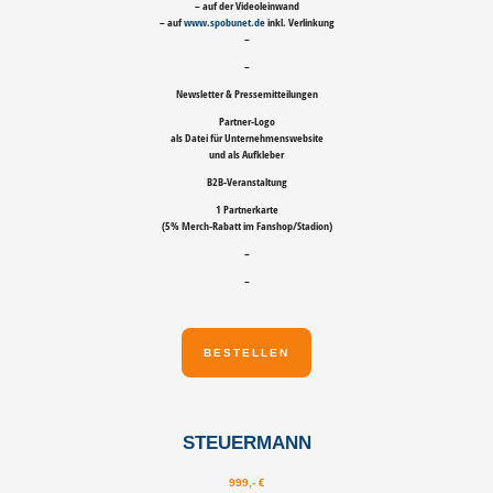
– auf der Videoleinwand
– auf
www.spobunet.de
inkl. Verlinkung
–
–
Newsletter & Pressemitteilungen
Partner-Logo
als Datei für Unternehmenswebsite
und als Aufkleber
B2B-Veranstaltung
1 Partnerkarte
(5% Merch-Rabatt im Fanshop/Stadion)
–
–
BESTELLEN
STEUERMANN
999,- €