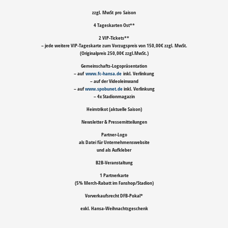
zzgl. MwSt
pro Saison
4 Tageskarten Ost
**
2 VIP-Tickets
**
– jede weitere VIP-Tageskarte zum Vorzugspreis von 150,00€ zzgl. MwSt.
(Originalpreis 250,00€ zzgl.MwSt.)
Gemeinschafts-
Logopräsentation
– auf
www.fc-hansa.de
inkl. Verlinkung
– auf der Videoleinwand
– auf
www.spobunet.de
inkl. Verlinkung
– 4x Stadionmagazin
Heimtrikot (aktuelle Saison)
Newsletter & Pressemitteilungen
Partner-Logo
als Datei für Unternehmenswebsite
und als Aufkleber
B2B-Veranstaltung
1 Partnerkarte
(5% Merch-Rabatt im Fanshop/Stadion)
Vorverkaufsrecht DFB-Pokal
*
exkl. Hansa-Weihnachtsgeschenk