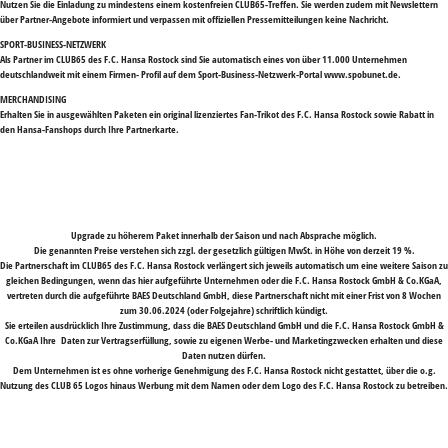
Nutzen Sie die Einladung zu mindestens einem kostenfreien CLUB65-Treffen. Sie werden zudem mit Newslettern
über Partner-Angebote informiert und verpassen mit offiziellen Pressemitteilungen keine Nachricht.
SPORT-BUSINESS-NETZWERK
Als Partner im CLUB65 des F.C. Hansa Rostock sind Sie automatisch eines von über 11.000 Unternehmen
deutschlandweit mit einem Firmen- Profil auf dem Sport-Business-Netzwerk-Portal www.spobunet.de.
MERCHANDISING
Erhalten Sie in ausgewählten Paketen ein original lizenziertes Fan-Trikot des F.C. Hansa Rostock sowie Rabatt in
den Hansa-Fanshops durch Ihre Partnerkarte.
Upgrade zu höherem Paket innerhalb der Saison und nach Absprache möglich.
Die genannten Preise verstehen sich zzgl. der gesetzlich gültigen MwSt. in Höhe von derzeit 19 %.
Die Partnerschaft im CLUB65 des F.C. Hansa Rostock verlängert sich jeweils automatisch um eine weitere Saison zu
gleichen Bedingungen, wenn das hier aufgeführte Unternehmen oder die F.C. Hansa Rostock GmbH & Co.KGaA,
vertreten durch die aufgeführte BAES Deutschland GmbH, diese Partnerschaft nicht mit einer Frist von 8 Wochen
zum 30.06.2024 (oder Folgejahre) schriftlich kündigt.
Sie erteilen ausdrücklich Ihre Zustimmung, dass die BAES Deutschland GmbH und die F.C. Hansa Rostock GmbH &
Co.KGaA Ihre Daten zur Vertragserfüllung, sowie zu eigenen Werbe- und Marketingzwecken erhalten und diese
Daten nutzen dürfen.
Dem Unternehmen ist es ohne vorherige Genehmigung des F.C. Hansa Rostock nicht gestattet, über die o.g.
Nutzung des CLUB 65 Logos hinaus Werbung mit dem Namen oder dem Logo des F.C. Hansa Rostock zu betreiben.