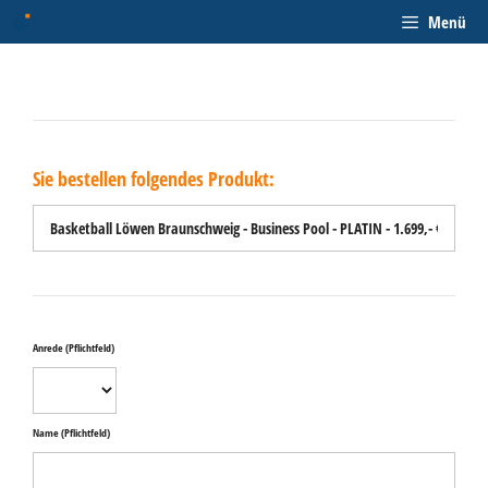
Zum
Menü
Inhalt
springen
Sie bestellen folgendes Produkt:
Anrede
(Pflichtfeld)
Name
(Pflichtfeld)