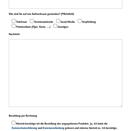
Wie sind Sie auf uns Aufmerksam geworden?
(Pflichtfeld)
Telefonat
Vereinswebseite
Social Media
Empfehlung
Printmedium (Flyer, Karte, ...)
Sonstiges
Nachricht
Bitte
Bezahlung per Rechnung
lasse
dieses
Hiermit bestätige ich die Bestellung des angegebenen Produkts. Ja, ich habe die
Feld
Datenschutzerklärung
und
Datenverarbeitung
gelesen und stimme hiermit zu. Ich bestätige,
leer.