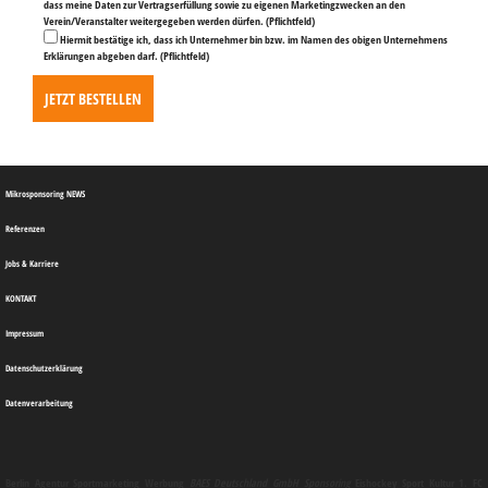
dass meine Daten zur Vertragserfüllung sowie zu eigenen Marketingzwecken an den
Verein/Veranstalter weitergegeben werden dürfen.
(Pflichtfeld)
Hiermit bestätige ich, dass ich Unternehmer bin bzw. im Namen des obigen Unternehmens
Erklärungen abgeben darf.
(Pflichtfeld)
Mikrosponsoring NEWS
Referenzen
Jobs & Karriere
KONTAKT
Impressum
Datenschutzerklärung
Datenverarbeitung
Berlin
Agentur
Sportmarketing
Werbung
BAES Deutschland GmbH
Sponsoring
Eishockey Sport Kultur 1. FC