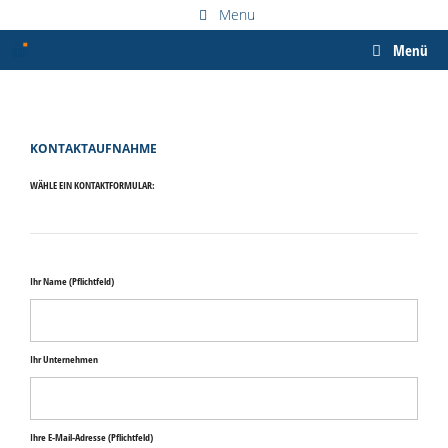
Zum
Menu
Inhalt
springen
Menü
KONTAKTAUFNAHME
WÄHLE EIN KONTAKTFORMULAR:
Ihr Name (Pflichtfeld)
Ihr Unternehmen
Ihre E-Mail-Adresse (Pflichtfeld)