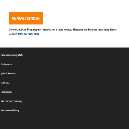
Feld
leer.
Der vertrauliche Umgang mit Ihren Daten ist uns wichtig. Hinweise zur Datenverarbeitung finden
Sie hier:
Datenverarbeitung
Mikrosponsoring NEWS
Referenzen
Jobs & Karriere
KONTAKT
Impressum
Datenschutzerklärung
Datenverarbeitung