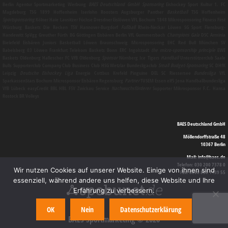
Berlin
Agentur
Sportmarketing
Werbung
BAES Deutschland GmbH
Sponsoring
Eishockey Sport Kultur 1. FC
Magdeburg TSG 1899 Hoffenheim Iserlohn Roosters Augsburger Panther
Basketball
TSG Hoffenheim
Sportsponsoring
Kölner Haie Lausitzer Füchse Dresdner Eislöwen VFL Bochum 1848
Mikrosponsoring
Fitness First
Würzburg Baskets Die Recken TSV Hannover-Burgdorf
Fußball
Rhein-Neckar Löwen SG Sport Flensburg-
Handewitt SpVgg Greuther Fürth BG Göttingen Eisbären Berlin VfL Gummersbach
Champions Gala
DSC Arminia
Bielefeld Eisbären Juniors Basketball Löwen Braunschweig
Microsponsoring
EHC Red Bull München SV
Babelsberg 03 Löwen Frankfurt Telekom Baskets Bonn ERC Ingolstadt
the micro-sponsorship principle
EWE
Baskets Oldenburg Hallescher FC VfB Oldenburg
Sponsor
Nürnberg Ice Tigers
Handball
Unterstützerclub Saale
Bulls Supporterclub Company Club Business Club HSG Wetzlar Bundesligaclub
Small Budget-Sponsoring
SC DHfK
Leipzig
Deutsche Eishockey Liga
Energie Cottbus Krefeld Pinguine DEL SC Riessersee
Bundesliga
VfL
SparkassenStars Bochum
Microsponsor
Eisbären Regensburg
Partner
TUSEM Essen elf5 Jena Handballbundesliga
VfB Lübeck easyCredit BBL HBL FSV Zwickau
Service
Nachwuchsförderer
Supporter
Mikrosponsor
F.C. Hansa
Rostock BR Volleys
BAES Deutschland GmbH
Möllendorffstraße 48
10367 Berlin
Mail: info@baes.de
Telefon: 030 200 7378 0
Wir nutzen Cookies auf unserer Website. Einige von ihnen sind
Fax: 0800 880 1139 55
essenziell, während andere uns helfen, diese Website und Ihre
Erfahrung zu verbessern.
OK
Nein
Datenschutzerklärung
BAES Sportmarketing © 2026