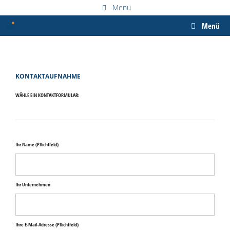
Zum
Menu
Inhalt
springen
Menü
KONTAKTAUFNAHME
WÄHLE EIN KONTAKTFORMULAR:
Ihr Name (Pflichtfeld)
Ihr Unternehmen
Ihre E-Mail-Adresse (Pflichtfeld)