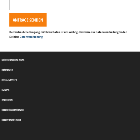
Feld
leer.
Der vertrauliche Umgang mit Ihren Daten ist uns wichtig. Hinweise zur Datenverarbeitung finden
Sie hier:
Datenverarbeitung
Mikrosponsoring NEWS
Referenzen
Jobs & Karriere
KONTAKT
Impressum
Datenschutzerklärung
Datenverarbeitung