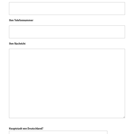
Ihre Telefonnummer
Ihre Nachricht
Bitte
lasse
Hauptstadt von Deutschland?
dieses