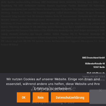
Berlin
Agentur
Sportmarketing
Werbung
BAES Deutschland GmbH
Sponsoring
Eishockey Sport Kultur 1. FC
Magdeburg TSG 1899 Hoffenheim Iserlohn Roosters Augsburger Panther
Basketball
TSG Hoffenheim
Sportsponsoring
Kölner Haie Lausitzer Füchse Dresdner Eislöwen VFL Bochum 1848
Mikrosponsoring
Fitness First
Würzburg Baskets Die Recken TSV Hannover-Burgdorf
Fußball
Rhein-Neckar Löwen SG Sport Flensburg-
Handewitt SpVgg Greuther Fürth BG Göttingen Eisbären Berlin VfL Gummersbach
Champions Gala
DSC Arminia
Bielefeld Eisbären Juniors Basketball Löwen Braunschweig
Microsponsoring
EHC Red Bull München SV
Babelsberg 03 Löwen Frankfurt Telekom Baskets Bonn ERC Ingolstadt
the micro-sponsorship principle
EWE
Baskets Oldenburg Hallescher FC VfB Oldenburg
Sponsor
Nürnberg Ice Tigers
Handball
Unterstützerclub Saale
Bulls Supporterclub Company Club Business Club HSG Wetzlar Bundesligaclub
Small Budget-Sponsoring
SC DHfK
Leipzig
Deutsche Eishockey Liga
Energie Cottbus Krefeld Pinguine DEL SC Riessersee
Bundesliga
VfL
SparkassenStars Bochum
Microsponsor
Eisbären Regensburg
Partner
TUSEM Essen elf5 Jena Handballbundesliga
VfB Lübeck easyCredit BBL HBL FSV Zwickau
Service
Nachwuchsförderer
Supporter
Mikrosponsor
F.C. Hansa
Rostock BR Volleys
BAES Deutschland GmbH
Möllendorffstraße 48
10367 Berlin
Mail: info@baes.de
Telefon: 030 200 7378 0
Wir nutzen Cookies auf unserer Website. Einige von ihnen sind
Fax: 0800 880 1139 55
essenziell, während andere uns helfen, diese Website und Ihre
Erfahrung zu verbessern.
OK
Nein
Datenschutzerklärung
BAES Sportmarketing © 2026