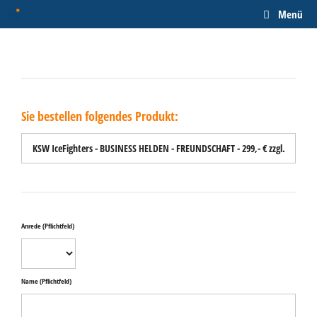
Zum
Menü
Inhalt
springen
Sie bestellen folgendes Produkt:
Anrede
(Pflichtfeld)
Name
(Pflichtfeld)