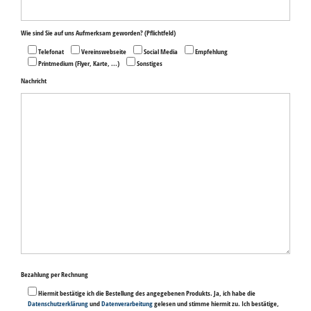
Wie sind Sie auf uns Aufmerksam geworden?
(Pflichtfeld)
Telefonat
Vereinswebseite
Social Media
Empfehlung
Printmedium (Flyer, Karte, ...)
Sonstiges
Nachricht
Bitte
Bezahlung per Rechnung
lasse
dieses
Hiermit bestätige ich die Bestellung des angegebenen Produkts. Ja, ich habe die
Feld
Datenschutzerklärung
und
Datenverarbeitung
gelesen und stimme hiermit zu. Ich bestätige,
leer.