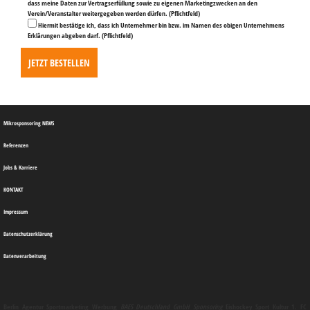
dass meine Daten zur Vertragserfüllung sowie zu eigenen Marketingzwecken an den
Verein/Veranstalter weitergegeben werden dürfen.
(Pflichtfeld)
Hiermit bestätige ich, dass ich Unternehmer bin bzw. im Namen des obigen Unternehmens
Erklärungen abgeben darf.
(Pflichtfeld)
Mikrosponsoring NEWS
Referenzen
Jobs & Karriere
KONTAKT
Impressum
Datenschutzerklärung
Datenverarbeitung
Berlin
Agentur
Sportmarketing
Werbung
BAES Deutschland GmbH
Sponsoring
Eishockey Sport Kultur 1. FC