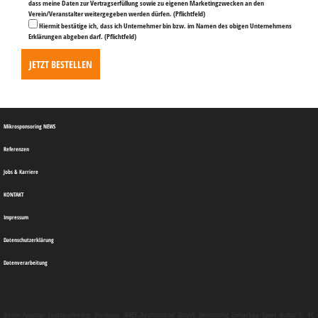
dass meine Daten zur Vertragserfüllung sowie zu eigenen Marketingzwecken an den
Verein/Veranstalter weitergegeben werden dürfen.
(Pflichtfeld)
Hiermit bestätige ich, dass ich Unternehmer bin bzw. im Namen des obigen Unternehmens
Erklärungen abgeben darf.
(Pflichtfeld)
Mikrosponsoring NEWS
Referenzen
Jobs & Karriere
KONTAKT
Impressum
Datenschutzerklärung
Datenverarbeitung
Berlin
Agentur
Sportmarketing
Werbung
BAES Deutschland GmbH
Sponsoring
Eishockey Sport Kultur 1. FC