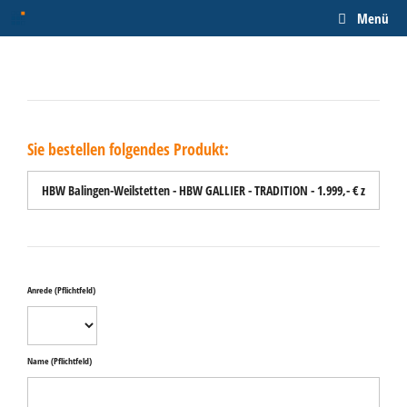
Zum
Menü
Inhalt
springen
Sie bestellen folgendes Produkt:
Anrede
(Pflichtfeld)
Name
(Pflichtfeld)