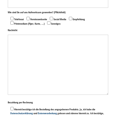
Wie sind Sie auf uns Aufmerksam geworden?
(Pflichtfeld)
Telefonat
Vereinswebseite
Social Media
Empfehlung
Printmedium (Flyer, Karte, ...)
Sonstiges
Nachricht
Bitte
Bezahlung per Rechnung
lasse
dieses
Hiermit bestätige ich die Bestellung des angegebenen Produkts. Ja, ich habe die
Feld
Datenschutzerklärung
und
Datenverarbeitung
gelesen und stimme hiermit zu. Ich bestätige,
leer.