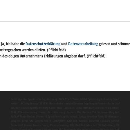
 Ja, ich habe die
Datenschutzerklärung
und
Datenverarbeitung
gelesen und stimme 
weitergegeben werden dürfen.
(Pflichtfeld)
en des obigen Unternehmens Erklärungen abgeben darf.
(Pflichtfeld)
Berlin
Agentur
Sportmarketing
Werbung
BAES Deutschland GmbH
Sponsoring
Eishockey Sport
Kultur 1. FC Magdeburg TSG 1899 Hoffenheim Iserlohn Roosters Augsburger Panther
Basketball
TSG Hoffenheim
Sportsponsoring
Kölner Haie Lausitzer Füchse Dresdner Eislöwen VFL Bochum
1848
Mikrosponsoring
Fitness First Würzburg Baskets Die Recken TSV Hannover-Burgdorf
Fußball
Rhein-Neckar Löwen SG Sport Flensburg-Handewitt SpVgg Greuther Fürth BG Göttingen
Eisbären Berlin VfL Gummersbach
Champions Gala
DSC Arminia Bielefeld Eisbären Juniors
Basketball Löwen Braunschweig
Microsponsoring
EHC Red Bull München SV Babelsberg 03
Löwen Frankfurt Telekom Baskets Bonn ERC Ingolstadt
the micro-sponsorship principle
EWE