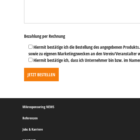
Bitte
Bezahlung per Rechnung
lasse
dieses
Hiermit bestätige ich die Bestellung des angegebenen Produkts.
Feld
sowie zu eigenen Marketingzwecken an den Verein/Veranstalter 
leer.
Hiermit bestätige ich, dass ich Unternehmer bin bzw. im Nam
Mikrosponsoring NEWS
Referenzen
Jobs & Karriere